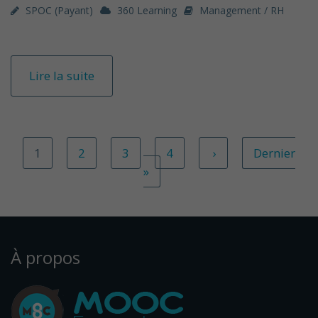
SPOC (payant)
360 Learning
Management / RH
Lire la suite
1
2
3
4
›
Dernier
»
À propos