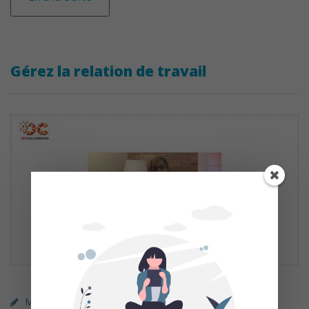
Gérez la relation de travail
MOOC (gratuit)
,
Parcours Libre (gratuit)