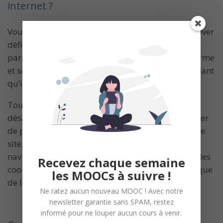
internet ?
Vous avez à tout moment la possibilité de désactiver
définitivement tous les cookies, ou choisir de
paramétrer votre navigateur pour qu’il vous informe
et soumette à votre acceptation chaque cookie avant
qu’ils ne soient déposés sur votre ordinateur.
Toutefois, il est important de savoir que la
désactivation des cookies risque de vous empêcher
de profiter de certains services proposés par notre
site, et donc de nuire à la fluidité de votre
navigation. Nous vous conseillons donc de filtrer les
Recevez chaque semaine
cookies en tenant compte de leur finalité, plutôt que
les MOOCs à suivre !
de les désactiver dans leur ensemble.
Ne ratez aucun nouveau MOOC ! Avec notre
newsletter garantie sans SPAM, restez
informé pour ne louper aucun cours à venir.