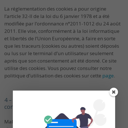
La réglementation des cookies a pour origine
l’article 32-II de la loi du 6 janvier 1978 et a été
modifiée par l’ordonnance n°2011-1012 du 24 août
2011. Elle vise, conformément à la loi informatique
et libertés de l’Union Européenne, à faire en sorte
que les traceurs (cookies ou autres) soient déposés
ou lus sur le terminal d’un utilisateur seulement
après que son consentement ait été donné. Ce site
utilise des cookies. Vous pouvez consulter notre
politique d’utilisation des cookies sur cette
page
.
4 – Exonération de la responsabilité du
contenu du site
Malgré tout le soin apporté à la réalisation de ce