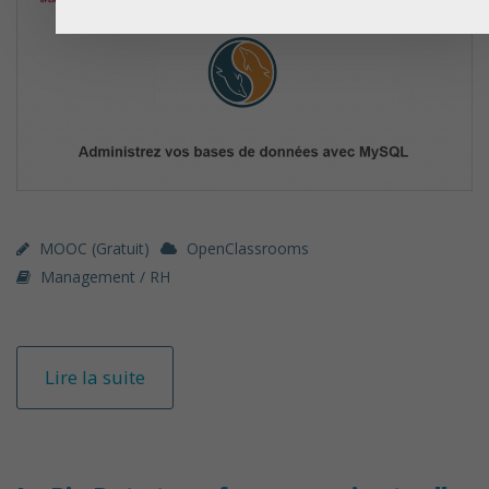
MOOC (gratuit)
OpenClassrooms
Management / RH
Lire la suite