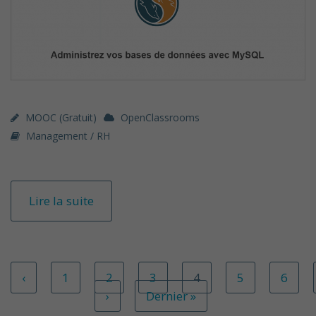
MOOC (gratuit)
OpenClassrooms
Management / RH
Lire la suite
‹
1
2
3
4
5
6
›
Dernier »