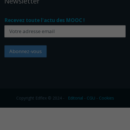
Newsletter
Recevez toute l'actu des MOOC !
Copyright Edflex © 2024 -
Editorial
-
CGU
-
Cookies