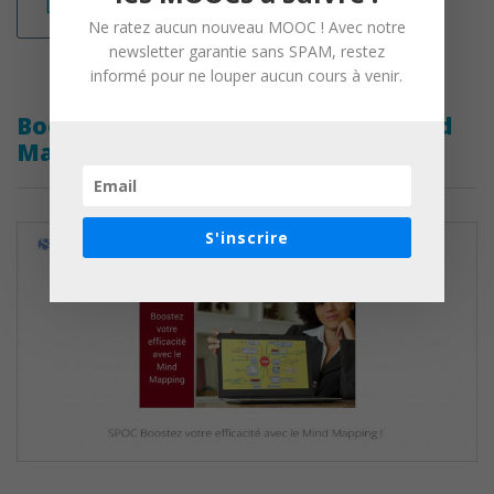
Lire la suite
Ne ratez aucun nouveau MOOC ! Avec notre
newsletter garantie sans SPAM, restez
informé pour ne louper aucun cours à venir.
Boostez votre efficacité ​avec le Mind
Mapping
S'inscrire