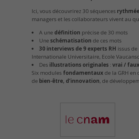
Ici, vous découvrirez 30 séquences
rythmée
managers et les collaborateurs vivent au qu
A une
définition
précise de 30 mots
Une
schématisation
de ces mots
30 interviews de 9 experts RH
issus de 
Internationale Universitaire, Ecole Vaucan
Des
illustrations originales
:
vrai / fau
Six modules
fondamentaux
de la GRH en 
de
bien-être, d’innovation
, de développe