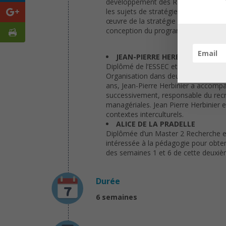
développement des RH, dans le secteu
les sujets de stratégie de formation
œuvre de la stratégie blended learni
conception du programme Mooc du Cna
JEAN-PIERRE HERBINIER
Diplômé de l’ESSEC et détenteur d’un 
Organisation dans deux entreprises d
ans, Jean-Pierre Herbinier a accompag
successivement, responsable du recr
managériales. Jean Pierre Herbinier
contextes interculturels.
ALICE DE LA PRADELLE
Diplômée d’un Master 2 Recherche en l
intéressée à la pédagogie pour obten
des semaines 1 et 6 de cette deuxiè
Durée
6 semaines