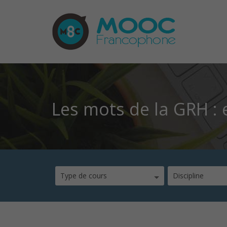
Les mots de la GRH : 
Type de cours
Discipline