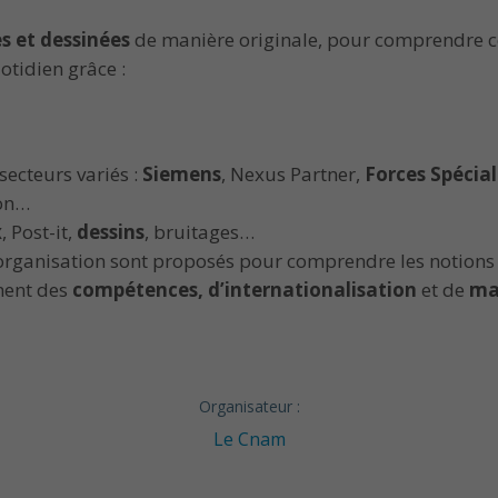
s et dessinées
de manière originale, pour comprendre ce 
otidien grâce :
secteurs variés :
Siemens
, Nexus Partner,
Forces Spécial
son…
x
, Post-it,
dessins
, bruitages…
organisation sont proposés pour comprendre les notions
ment des
compétences, d’internationalisation
et de
ma
Organisateur :
Le Cnam