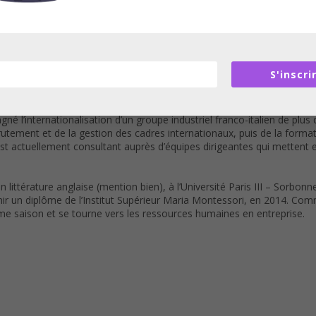
r associatif, le secteur bancaire, puis au sein d’un Groupe industrie
, de GPEC, de résolution de problèmes RH ou encore de digital learning
ng des métiers techniques de son ancien Groupe (20 000 salariés touch
m « Les mots de la GRH » (session 1: les fondamentaux / session 2 
S'inscri
MBA de l’Université de Californie à Berkeley, Jean Pierre Herbinier a
e distribution. Il s’est ensuite orienté vers des activités de Dével
né l’internationalisation d’un groupe industriel franco-italien de plus
utement et de la gestion des cadres internationaux, puis de la for
 est actuellement consultant auprès d’équipes dirigeantes qui mette
ittérature anglaise (mention bien), à l’Université Paris III – Sorbonn
ir un diplôme de l’Institut Supérieur Maria Montessori, en 2014. Co
me saison et se tourne vers les ressources humaines en entreprise.