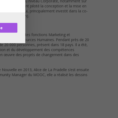
l international, au niveau Corporate, notamment sur
. Il a récemment piloté la conception et la mise en
és). Aujourdhui, principalement investit dans la co-
: l’exploration).
re
 occupé différentes fonctions Marketing et
oppement des Ressources Humaines. Pendant près de 20
 de 20 000 personnes, présent dans 18 pays. Il a été,
mation et du développement des compétences
nt en œuvre des projets de changement dans des
e Nouvelle en 2013, Alice de La Pradelle s’est ensuite
mmunity Manager du MOOC, elle a réalisé les dessins