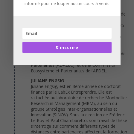
LAURENCE DUGUÉ
informé pour ne louper aucun cours à venir.
Laurence Dugué est en charge de la Direction
Alliances & Channel de Generix Group, éditeur de
solutions applicatives pour les écosystèmes
industriels, logistiques et commerciaux. Elle a 25
ans d’expérience dans le développement
international commercial et des partenariats du
secteur des logiciels. Elle était auparavant
S'inscrire
directrice des partenariats pour la France et
l’Afrique du Nord chez SAP. Elle est présidente de
l’Association Nationale des Directeurs des
Partenariats (ADALEC), et de la Commission
Ecosystème et Partenariats de l’AFDEL.
JULIANE ENGSIG
Juliane Engsig, est en 3ème année de doctorat
financé par le LabEx Entreprendre. Elle est
rattachée au laboratoire de recherche Montpellier
Research in Management (MRM), au sein du
groupe Stratégies Inter-organisationnelles et
Innovation (SINOV). Sous la direction de Frédéric
Le Roy et Paul Chiambaretto, son travail de thèse
s’interroge sur comment différents types de
distances entre partenaires affectent la formation