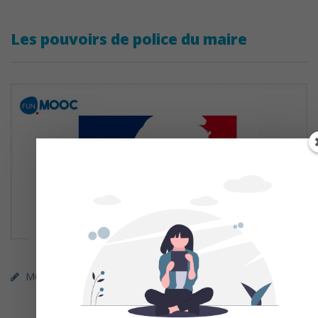
Les pouvoirs de police du maire
MOOC (gratuit)
FUN
Droit / Sciences Politiques