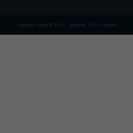
Copyright Edflex © 2024 -
Editorial
-
CGU
-
Cookies