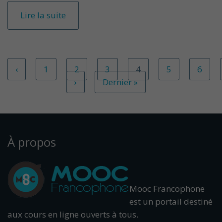
Lire la suite
‹
1
2
3
4
5
6
›
Dernier »
À propos
Mooc Francophone
est un portail destiné
aux cours en ligne ouverts à tous.