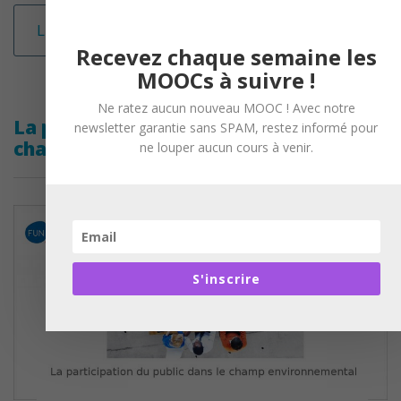
Lire la suite
Recevez chaque semaine les
MOOCs à suivre !
Ne ratez aucun nouveau MOOC ! Avec notre
La participation du public dans le
newsletter garantie sans SPAM, restez informé pour
champ environnemental
ne louper aucun cours à venir.
S'inscrire