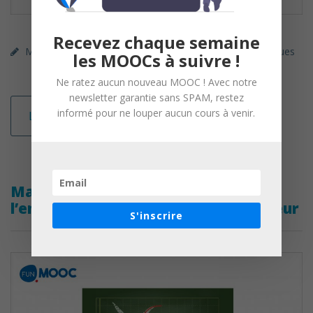
Recevez chaque semaine
MOOC (gratuit)
FUN
Mathématiques / Statistiques
les MOOCs à suivre !
Ne ratez aucun nouveau MOOC ! Avec notre
newsletter garantie sans SPAM, restez
informé pour ne louper aucun cours à venir.
Lire la suite
Mathématiques : préparation à
l’entrée dans l’enseignement supérieur
S'inscrire