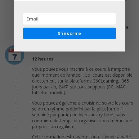
Unis.
Gwénaële CALVÈS
Professeur de droit public à l’université Cergy
Pontoise, s’intéresse à la question du droit de la
non-discrimination.
S'inscrire
Durée
12 heures
Vous pouvez vous inscrire à ce cours à n’importe
quel moment de l’année… Le cours est disponible
directement sur la plateforme 360Learning, 365
jours par an, 24/7, sur tous supports (PC, MAC,
tablette, mobile).
Vous pouvez également choisir de suivre les cours
selon un rythme prédéfini par la plateforme (1
semaine par partie) ou bien sans rythme, sans
contrainte de temps et organiser vous-même une
progression régulière..
Cette formation est ouverte toute l’année à partir