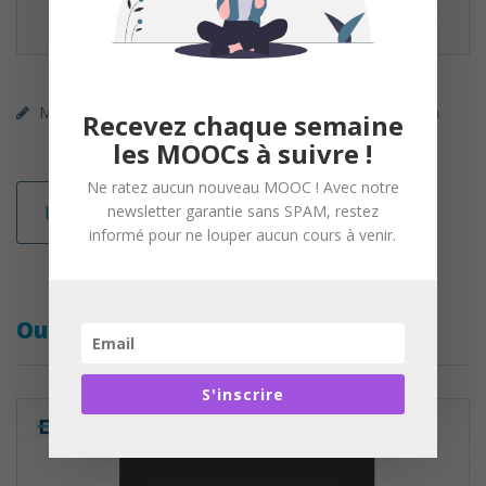
MOOC (gratuit)
FUN
Enseignement / Formation
Recevez chaque semaine
les MOOCs à suivre !
Ne ratez aucun nouveau MOOC ! Avec notre
Lire la suite
newsletter garantie sans SPAM, restez
informé pour ne louper aucun cours à venir.
Outil d’aide à la scénarisation
S'inscrire