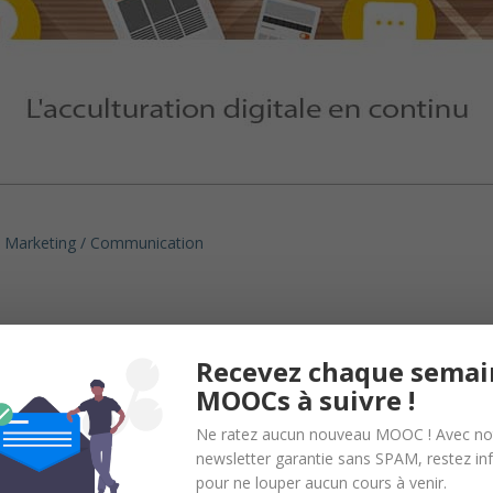
Marketing / Communication
Recevez chaque semai
MOOCs à suivre !
Ne ratez aucun nouveau MOOC ! Avec no
newsletter garantie sans SPAM, restez i
pour ne louper aucun cours à venir.