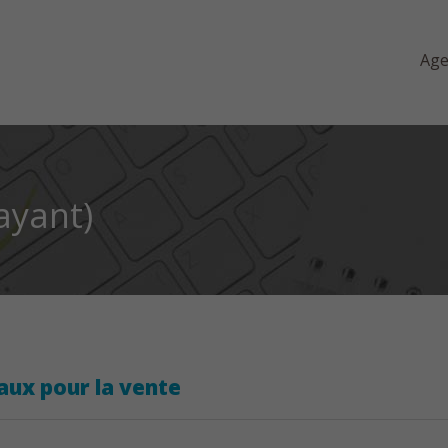
Ag
ayant)
iaux pour la vente