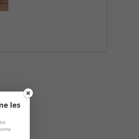
ne les
tre
nformé