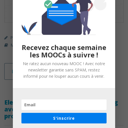
Parcours Premium (payant)
360 Learning
Management / RH
Recevez chaque semaine
les MOOCs à suivre !
Ne ratez aucun nouveau MOOC ! Avec notre
newsletter garantie sans SPAM, restez
Lire la suite
informé pour ne louper aucun cours à venir.
Elearning accompagné – Social Selling
avec Facebook et un compte
professionnel.
S'inscrire