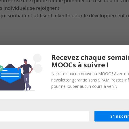
reprise et exploite tout le potentiel du réseau à des fin
ifs individuels se rejoignent.
 qui souhaitent utiliser LinkedIn pour le développement 
Organisateur :
Recevez chaque semai
IDSA
MOOCs à suivre !
Ne ratez aucun nouveau MOOC ! Avec no
newsletter garantie sans SPAM, restez i
pour ne louper aucun cours à venir.
en relation sans inscription et sans intermédiaire. Nous n’organisons
s.
S'inscri