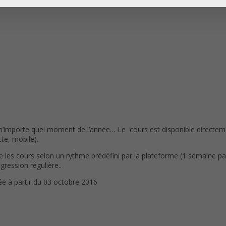
 n’importe quel moment de l’année… Le cours est disponible directem
te, mobile).
 les cours selon un rythme prédéfini par la plateforme (1 semaine pa
ession régulière..
ée à partir du 03 octobre 2016