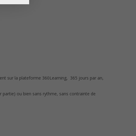
ent sur la plateforme 360Learning, 365 jours par an,
r partie) ou bien sans rythme, sans contrainte de