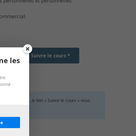
s personnelles et personnelles.
commercial.
Suivre le cours *
ne les
tre
nformé
 aucun cours, le lien « Suivre le cours » vous
re