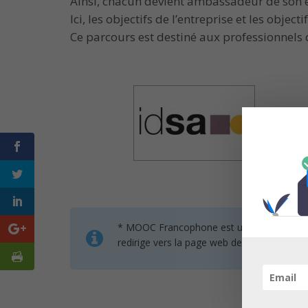
Ainsi, chacun devient ambassadeur de son ent
Ici, les objectifs de l’entreprise et les object
Ce parcours est destiné aux professionnels
* MOOC Francophone est un service de mise 
redirige vers la page web des organisateur