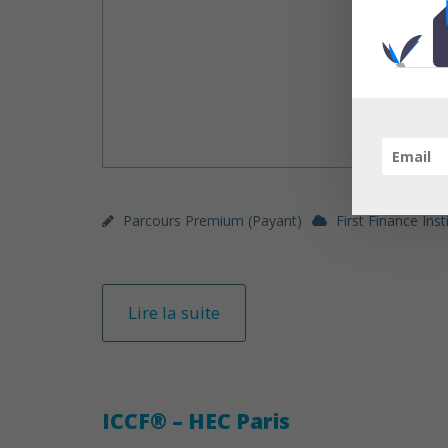
Parcours Premium (payant)
First Finance Inst
Lire la suite
ICCF® – HEC Paris