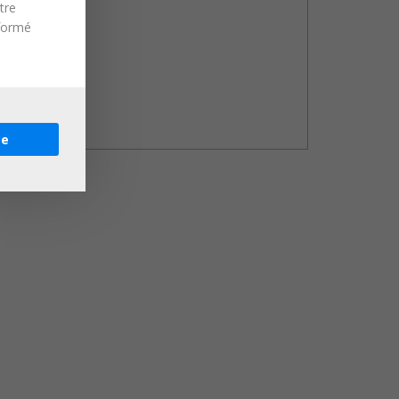
tre
nformé
re