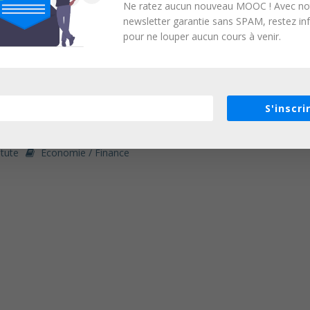
Ne ratez aucun nouveau MOOC ! Avec no
newsletter garantie sans SPAM, restez i
pour ne louper aucun cours à venir.
S'inscri
itute
Economie / Finance