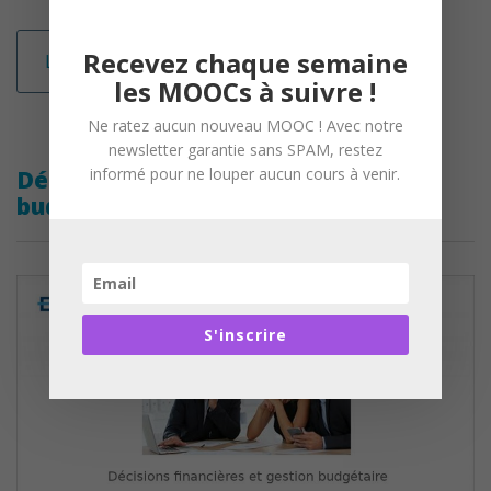
Recevez chaque semaine
Lire la suite
les MOOCs à suivre !
Ne ratez aucun nouveau MOOC ! Avec notre
newsletter garantie sans SPAM, restez
informé pour ne louper aucun cours à venir.
Décisions financières et gestion
budgétaire
S'inscrire