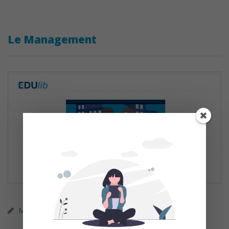
Le Management
MOOC (gratuit)
EDUlib
Management / RH