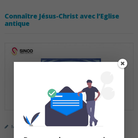
Connaître Jésus-Christ avec l’Eglise
antique
MOOC (gratuit)
SINOD
Théologie