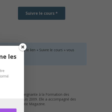
Suivre le cours *
 aucun cours, le lien « Suivre le cours » vous
ne les
tre
nformé
es Bibliques, enseignante à la Formation des
 Bernardins depuis 2009. Elle a accompagné des
scaine Terre Sainte Magazine.