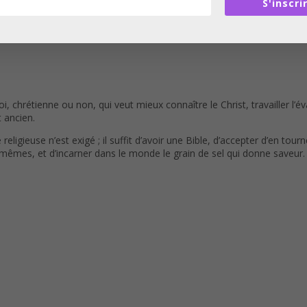
S'inscri
i, chrétienne ou non, qui veut mieux connaître le Christ, travailler l
 ancien.
eligieuse n’est exigé ; il suffit d’avoir une Bible, d’accepter d’en tou
-mêmes, et d’incarner dans le monde le grain de sel qui donne saveur.