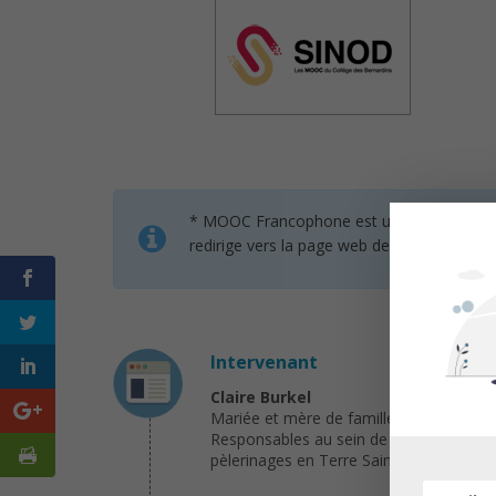
* MOOC Francophone est un service de mise 
redirige vers la page web des organisateur
Intervenant
Claire Burkel
Mariée et mère de famille, Claire Burkel
Responsables au sein de l’École Cathéd
pèlerinages en Terre Sainte et en Syrie