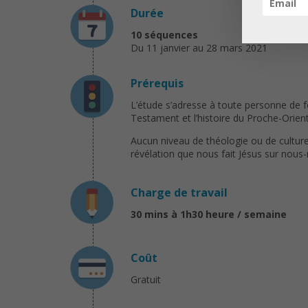
Durée
10 séquences
Du 11 janvier au 28 mars 2021
Prérequis
L’étude s’adresse à toute personne de fo
Testament et l’histoire du Proche-Orient
Aucun niveau de théologie ou de culture r
révélation que nous fait Jésus sur nous
Charge de travail
30 mins à 1h30 heure / semaine
Coût
Gratuit