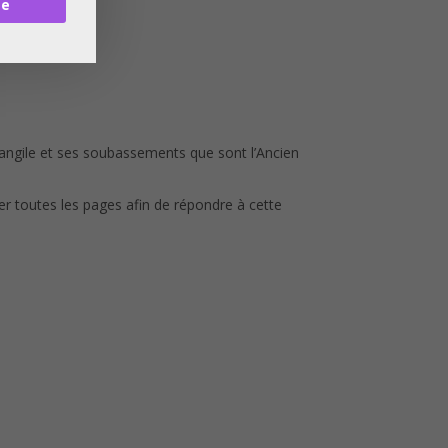
re
’évangile et ses soubassements que sont l’Ancien
rner toutes les pages afin de répondre à cette