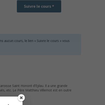
Suivre le cours *
 aucun cours, le lien « Suivre le cours » vous
aroisse Saint Honoré d’Eylau. Il a une grande
és, etc. Le Père Matthieu Villemot est en outre