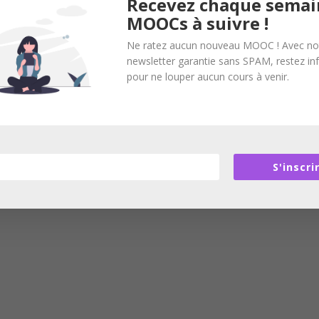
Recevez chaque semai
MOOCs à suivre !
Ne ratez aucun nouveau MOOC ! Avec no
newsletter garantie sans SPAM, restez i
pour ne louper aucun cours à venir.
ent réfléchir à la particularité de l’Homme, son identité, sa nature. L
e. Si l’enseignant est prêtre, il s’agit bien d’un cours de philosophie 
S'inscri