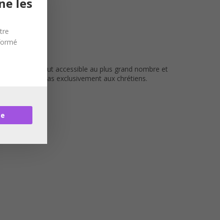
ne les
tre
nformé
’itinéraire se veut accessible au plus grand nombre et
qui ne s’adresse pas exclusivement aux chrétiens.
re