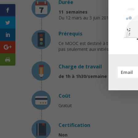
Durée
11 semaines
Du 12 mars au 3 juin 2018
Prérequis
Ce MOOC est destiné à tous ceux qui veul
pas seulement aux initiés à la philosophi
Charge de travail
de 1h à 1h30/semaine
Coût
Gratuit
Certification
Non