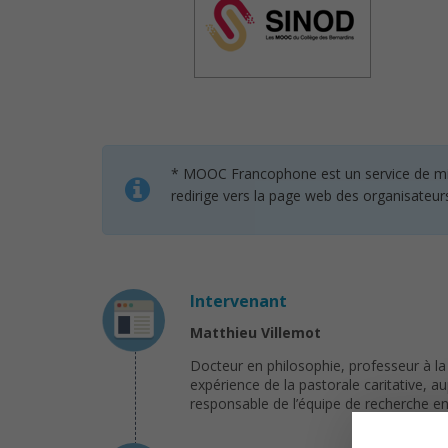
* MOOC Francophone est un service de mise 
redirige vers la page web des organisateur
Intervenant
Matthieu Villemot
Docteur en philosophie, professeur à la 
expérience de la pastorale caritative, 
responsable de l’équipe de recherche e