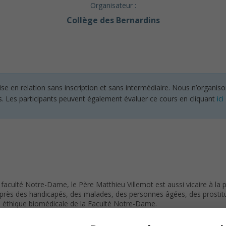
Organisateur :
Collège des Bernardins
en relation sans inscription et sans intermédiaire. Nous n’organisons
s. Les participants peuvent également évaluer ce cours en cliquant
ici
faculté Notre-Dame, le Père Matthieu Villemot est aussi vicaire à la p
auprès des handicapés, des malades, des personnes âgées, des prostitu
n éthique biomédicale de la Faculté Notre-Dame.