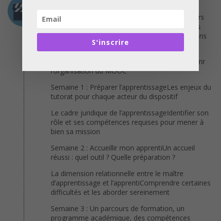
Programme
Cette rubrique obligatoire décrit le plan du cours
en listant les différentes thématiques abordées
pour chaque semaine, de manière plus ou moins
S'inscrire
détaillée.
Semaine 0 : Semaine introductive pour découvrir
l’organisation du MOOC
Semaine 1 : Préparer l’apprentissageLes enjeux du
tutorat pour chaque acteur du dispositif
Le cadre juridique de l’apprentissageIdentifier son
rôle et ses compétences requises pour mener à
bien sa mission
Semaine 2 : Accueillir mon apprentiUn accueil
réussi : quel outil ? Quelle préparation ?
La dimension relationnelle entre le maître
d’apprentissage et l’apprentiComprendre certaines
difficultés et les aborder sereinement
Semaine 3 : Un parcours de formation, un
programme académique, des compétences