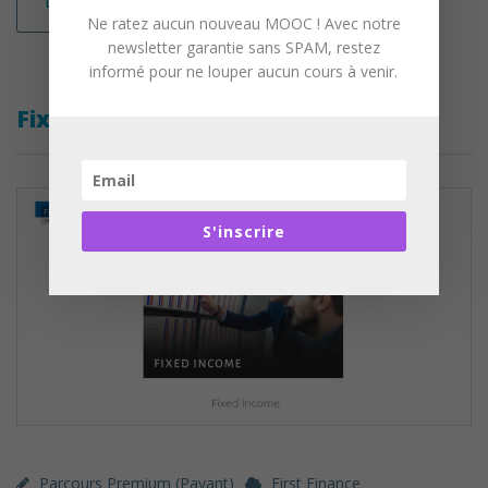
Lire la suite
Ne ratez aucun nouveau MOOC ! Avec notre
newsletter garantie sans SPAM, restez
informé pour ne louper aucun cours à venir.
Fixed Income
S'inscrire
Parcours Premium (payant)
First Finance