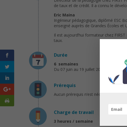
Directeur de la pédagogie chez FIRST FIN
de taux et de crédit. Il a connu le déve
Eric Maina
Ingénieur pédagogique, diplômé ESC Bord
enseigné auprès de Grandes Écoles et Uni
Il est aujourd’hui formateur chez FIRS
taux.
Durée
6 semaines
Du 07 juin au 19 juillet 2017
Prérequis
Aucun prérequis n’est nécessaire pour s
Charge de travail
3 heures / semaine