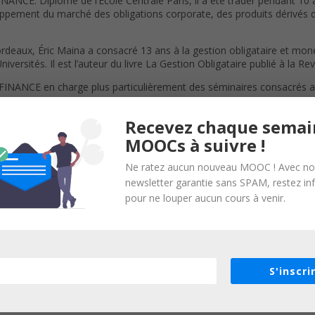
ANCE. Diplômé de l’École Centrale Paris, il a été trader pendant 10 a
loppement du marché des obligations corporate, des produits dérivés de c
eaux, Éric Maina a consacré 13 ans à la gestion obligataire et monét
versités. Il est l’auteur du livre La Gestion Obligataire publié à la R
T FINANCE en charge plus particulièrement des séminaires consacrés a
Recevez chaque semai
MOOCs à suivre !
Ne ratez aucun nouveau MOOC ! Avec no
newsletter garantie sans SPAM, restez i
pour ne louper aucun cours à venir.
uivre ce cours.
S'inscri