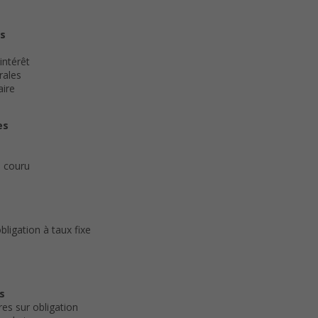
es
intérêt
rales
aire
es
n couru
bligation à taux fixe
n
s
res sur obligation