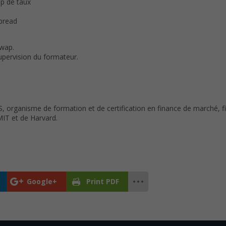
ap de taux
spread
swap.
supervision du formateur.
, organisme de formation et de certification en finance de marché, fi
IT et de Harvard.
Google+
Print PDF