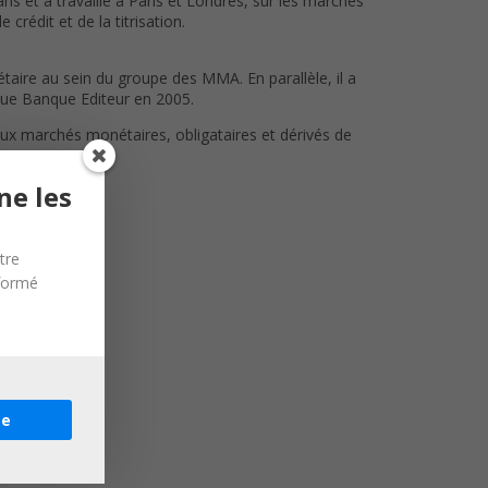
ns et a travaillé à Paris et Londres, sur les marchés
rédit et de la titrisation.
aire au sein du groupe des MMA. En parallèle, il a
evue Banque Editeur en 2005.
ux marchés monétaires, obligataires et dérivés de
ne les
tre
nformé
re