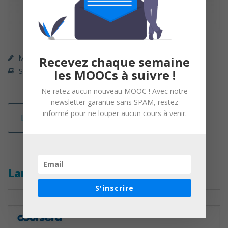
MOOC (gratuit)
Coursera
Recevez chaque semaine
Sciences De La Vie Et De La Terre
les MOOCs à suivre !
Ne ratez aucun nouveau MOOC ! Avec notre
newsletter garantie sans SPAM, restez
informé pour ne louper aucun cours à venir.
Lire la suite
Lancer une Startup
S'inscrire