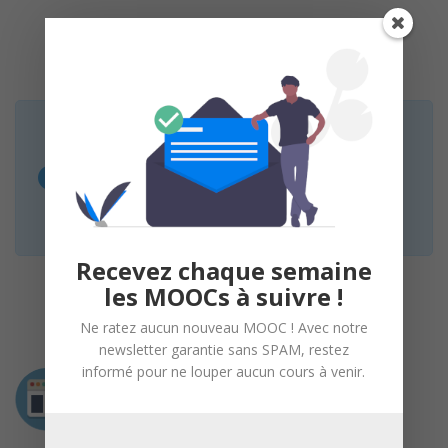
* MOOC Francophone est un service de mise en
relation sans inscription et sans intermédiaire.
Nous n’organisons aucun cours, le lien « Suivre le
cours » vous redirige vers la page web des
organisateurs.
Recevez chaque semaine
les MOOCs à suivre !
Ne ratez aucun nouveau MOOC ! Avec notre
newsletter garantie sans SPAM, restez
informé pour ne louper aucun cours à venir.
Intervenant
Virginie BOUTUEIL, Researcher
LVMT (City Mobility Transport Lab), École des