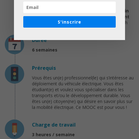
Ponts ParisTech
Émeric FORTIN, Head of the Master in
Transport and Sustainable Development
S'inscrire
Direction of Studies, École des Ponts ParisTech
Durée
6 semaines
Prérequis
Vous êtes un(e) professionnel(le) qui s’intéresse au
déploiement du véhicule électrique. Vous êtes
étudiant(e) et voulez vous spécialiser dans les
transports et/ou le développement durable. Vous
êtes un(e) citoyen(ne) qui désire en savoir plus sur
la mobilité électrique. Ce MOOC est pour vous !
Charge de travail
3 heures / semaine