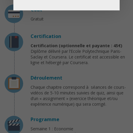
Coût
Gratuit
Certification
Certification (optionnelle et payante : 45€)
Diplôme délivré par l’Ecole Polytechnique Paris-
Saclay et Coursera. Le certificat est accessible en
ligne et hébergé par Coursera.
Déroulement
Chaque chapitre correspond à séances de cours-
vidéos de 5-10 minutes suivies de quiz, ainsi que
d’un « assignment » (exercice théorique et/ou
expérience numérique) qui sera corrigé.
Programme
Semaine 1 : Economie