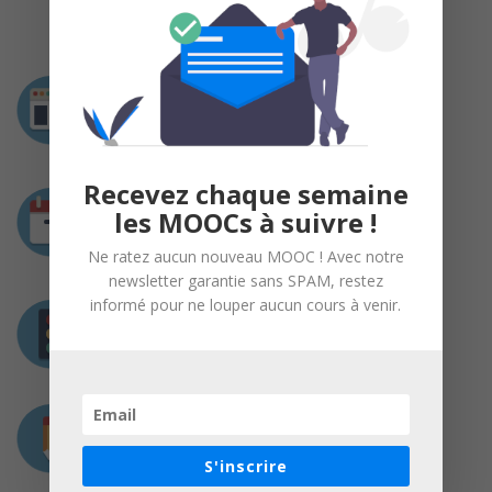
Intervenant
Pascal Da Costa
Professeur chargé de cours Centralesupélec
Recevez chaque semaine
Durée
les MOOCs à suivre !
8 semaines
du 01 mai au 26 juin 2017
Ne ratez aucun nouveau MOOC ! Avec notre
newsletter garantie sans SPAM, restez
informé pour ne louper aucun cours à venir.
Prérequis
Aucun prérequis n’est nécessaire
Charge de travail
3 heures / semaine
S'inscrire