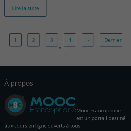
Lire la suite
1
2
3
4
›
Dernier
»
À propos
Mooc Francophone
est un portail destiné
aux cours en ligne ouverts à tous.