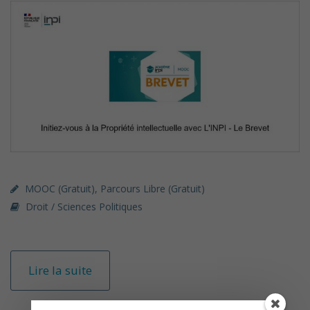
MOOC (gratuit)
,
Parcours Libre (gratuit)
Droit / Sciences Politiques
Lire la suite