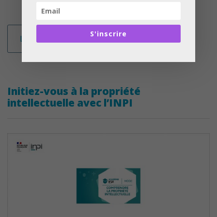
S'inscrire
Lire la suite
Initiez-vous à la propriété
intellectuelle avec l’INPI