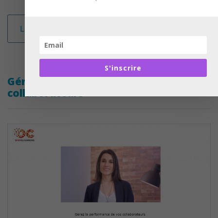
Lire la suite
S'inscrire
Gérez la performance de vos
collaborateurs