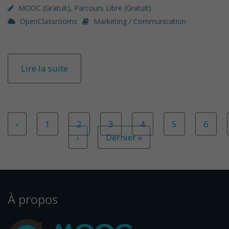
MOOC (gratuit)
,
Parcours Libre (gratuit)
OpenClassrooms
Marketing / Communication
Lire la suite
‹
1
2
3
4
5
6
›
Dernier »
À propos