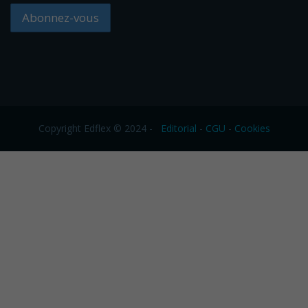
Copyright Edflex © 2024 -
Editorial
-
CGU
-
Cookies