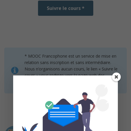
Suivre le cours *
* MOOC Francophone est un service de mise en
relation sans inscription et sans intermédiaire.
Nous n’organisons aucun cours, le lien « Suivre le
cours » vous redirige vers la page web des
organisateurs.
Intervenant