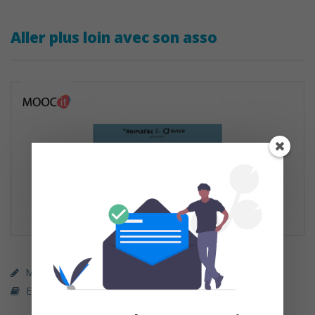
Aller plus loin avec son asso
MOOC (gratuit)
MOOCit
Entrepreneuriat / Coaching