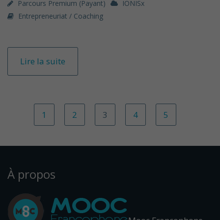
Parcours Premium (payant)
IONISx
Entrepreneuriat / Coaching
Lire la suite
1
2
3
4
5
À propos