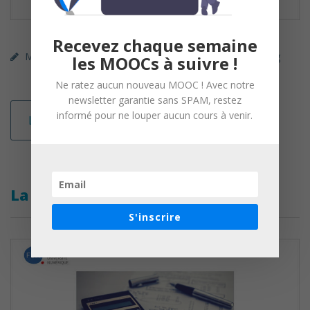
Recevez chaque semaine
MOOC (gratuit)
FUN
Entrepreneuriat / Coaching
les MOOCs à suivre !
Ne ratez aucun nouveau MOOC ! Avec notre
newsletter garantie sans SPAM, restez
informé pour ne louper aucun cours à venir.
Lire la suite
La compta pour tous
S'inscrire