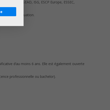
 Écoles : HEC, INSEAD, ISG, ESCP Europe, ESSEC,
re
errain et l’évaluation.
ficative d’au moins 6 ans. Elle est également ouverte
icence professionnelle ou bachelor).