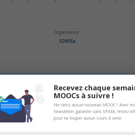
Organisateur :
IONISx
en relation sans inscription et sans intermédiaire. Nous n’organisons
Recevez chaque semai
s.
MOOCs à suivre !
Ne ratez aucun nouveau MOOC ! Avec no
newsletter garantie sans SPAM, restez i
pour ne louper aucun cours à venir.