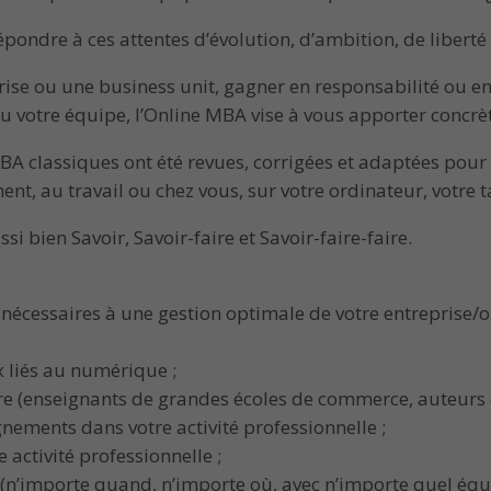
ondre à ces attentes d’évolution, d’ambition, de liberté et
rise ou une business unit, gagner en responsabilité ou e
u votre équipe, l’Online MBA vise à vous apporter concrèt
classiques ont été revues, corrigées et adaptées pour v
t, au travail ou chez vous, sur votre ordinateur, votre 
 bien Savoir, Savoir-faire et Savoir-faire-faire.
écessaires à une gestion optimale de votre entreprise/o
x liés au numérique ;
e (enseignants de grandes écoles de commerce, auteurs d’
ments dans votre activité professionnelle ;
activité professionnelle ;
(n’importe quand, n’importe où, avec n’importe quel éq