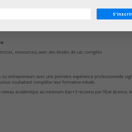
fil hybride entreprenariat et enseignement au sein des plus grandes
S'inscri
donc leurs sources dans la confrontation pratique avec la réalité du t
ée
ercices, ressources) avec des études de cas corrigées
 ou entrepreneurs avec une première expérience professionnelle signi
cursus souhaitant compléter leur formation initiale.
’un niveau académique au minimum Bac+3 reconnu par l’État (licence, l