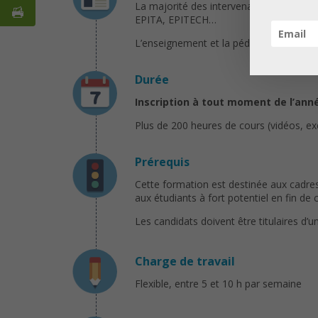
La majorité des intervenants ont un pro
EPITA, EPITECH…
L’enseignement et la pédagogie trouvent 
Durée
Inscription à tout moment de l’ann
Plus de 200 heures de cours (vidéos, ex
Prérequis
Cette formation est destinée aux cadres
aux étudiants à fort potentiel en fin de 
Les candidats doivent être titulaires d
Charge de travail
Flexible, entre 5 et 10 h par semaine