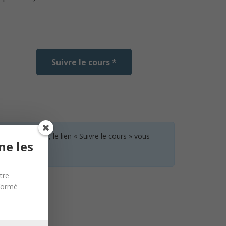
Suivre le cours *
 aucun cours, le lien « Suivre le cours » vous
ne les
tre
nformé