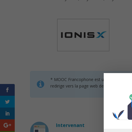
* MOOC Francophone est un service de mise 
redirige vers la page web des organisateur
Intervenant