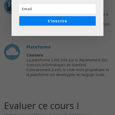
Programme
Semaine 1 : Les parcours : ils se sont lancés !
Semaine 2 : L’entrepreneuriat social, la réponse à
un besoin
S'inscrire
Semaine 3 : Du besoin à la solution, la proposition
de valeur
Semaine 4 : Et si vous vous lanciez ?
Plateforme
Coursera
La plateforme a été crée par le département des
Sciences-Informatiques de Stanford.
Contrairement à edX, le code reste propriétaire et
la plateforme est développée en langage Scala.
Evaluer ce cours !