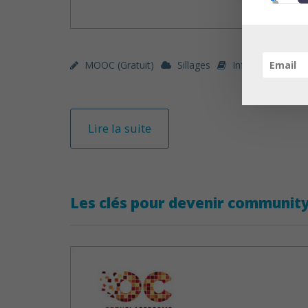
MOOC (gratuit)
Sillages
Informatique / 
Lire la suite
Les clés pour devenir communi