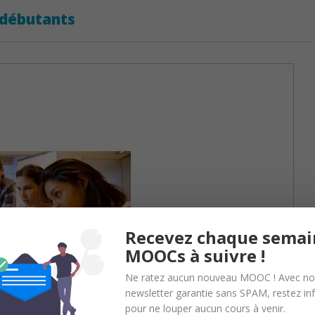
débutants
Recevez chaque semai
MOOCs à suivre !
Ne ratez aucun nouveau MOOC ! Avec no
newsletter garantie sans SPAM, restez i
pour ne louper aucun cours à venir.