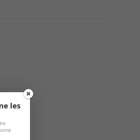
ne les
tre
nformé