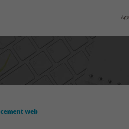
Ag
encement web