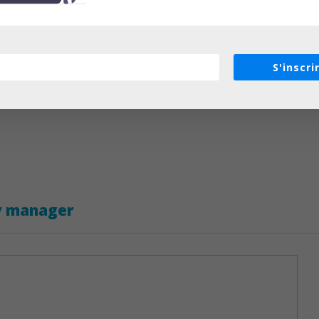
Programmation
S'inscri
ty manager