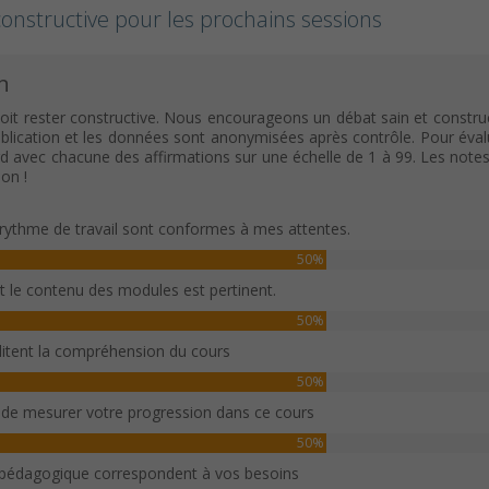
onstructive pour les prochains sessions
n
oit rester constructive. Nous encourageons un débat sain et construc
ication et les données sont anonymisées après contrôle. Pour évaluer c
rd avec chacune des affirmations sur une échelle de 1 à 99. Les note
on !
rythme de travail sont conformes à mes attentes.
50%
et le contenu des modules est pertinent.
50%
ilitent la compréhension du cours
50%
 de mesurer votre progression dans ce cours
50%
 pédagogique correspondent à vos besoins