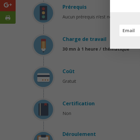
Prérequis
Aucun prérequis n’est nécessaire.
Charge de travail
30 mn à 1 heure / thématique
Coût
Gratuit
Certification
Non
Déroulement