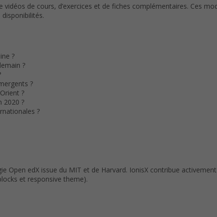
idéos de cours, d’exercices et de fiches complémentaires. Ces modu
disponibilités.
ine ?
demain ?
?
mergents ?
Orient ?
n 2020 ?
rnationales ?
gie Open edX issue du MIT et de Harvard. IonisX contribue activeme
locks et responsive theme).