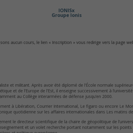
IONISx
Groupe Ionis
s aucun cours, le lien « Inscription » vous redirige vers la page we
liste et militant. Après avoir été diplomé de l’École normale supérieure 
iétique et de l’Europe de l’Est, il enseigne successivement à l’université
otamment au Collège interarmées de défense jusqu’en 2000.
ent à Libération, Courrier International, Le figaro ou encore Le Mond
ique quotidienne sur les affaires internationales dans Les matins de 
ement le directeur scientifique de la chaire de géopolitique de l’uni
seignement et un volet recherche portant notamment sur les points 
mières et politique européenne.