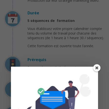
Production sur leur stratégie marketing vidéo.
Durée
5 séquences de formation
Vous établissez votre propre calendrier compte
tenu du volume de travail pour chacune des
séquences (de 1 heure à 1 heure 30 / séquence).
Cette formation est ouverte toute l’année.
Prérequis
Aucun prérequis n’est nécessaire
Charge de travail
30 mn à 1 heure / séquence