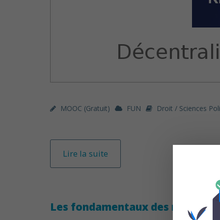
MOOC (gratuit)
FUN
Droit / Sciences Pol
Lire la suite
Les fondamentaux des marchés 