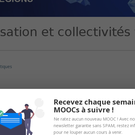
itiques
Recevez chaque semai
MOOCs à suivre !
Ne ratez aucun nouveau MOOC ! Avec no
publics
newsletter garantie sans SPAM, restez i
pour ne louper aucun cours à venir.