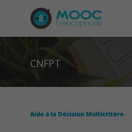
CNFPT
Aide à la Décision Multicritère