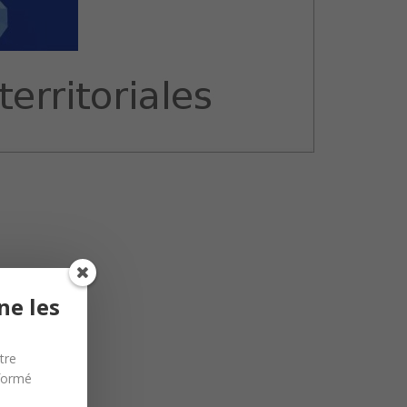
ne les
tre
nformé