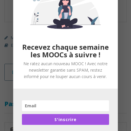
MOOC (gratuit)
ECO Learning
Recevez chaque semaine
Education Numérique
les MOOCs à suivre !
Ne ratez aucun nouveau MOOC ! Avec notre
newsletter garantie sans SPAM, restez
Lire la suite
informé pour ne louper aucun cours à venir.
Pas à Pas
S'inscrire