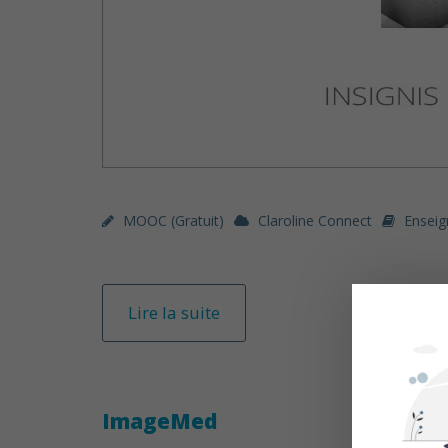
MOOC (gratuit)
Claroline Connect
Enseig
Lire la suite
ImageMed