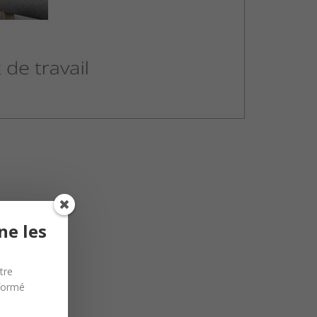
ne les
tre
nformé