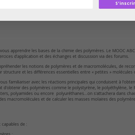
S'inscri
e vous apprendre les bases de la chimie des polymères. Le MOOC ABC
rcices d’application et des échanges et discussion via des forums.
préhender les notions de polymères et de macromolécules, de reconn
ur structure et les différences essentielles entre « petites » molécu
us familiariser avec les réactions principales qui conduisent à l’obte
t d’obtenir des polymères comme le polystyrène, le polyéthylène, le 
lyesters, polyamides ou encore polyuréthanes…on s’attachera dans c
des macromolécules et de calculer les masses molaires des polymère
 capables de :
mères ;