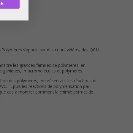
re
-Polymères s’appuie sur des cours vidéos, des QCM
aitre les grandes familles de polymères, en
les organiques, macromolécules et polymères.
ntion des polymères, en présentant les réactions de
PVC… , puis les réactions de polymérisation par
haque cas à montrer comment la chimie permet de
s.