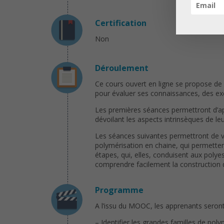
Certification
Non
Déroulement
Ce cours ouvert en ligne se propose d
pour évaluer ses connaissances, des exe
Les premières séances permettront d’ap
dévoilant les aspects intrinsèques de le
Les séances suivantes permettront de vo
polymérisation en chaine, qui permetten
étapes, qui, elles, conduisent aux po
comprendre facilement la construction 
Programme
A l’issu du MOOC, les apprenants seront
– Identifier les grandes familles de poly