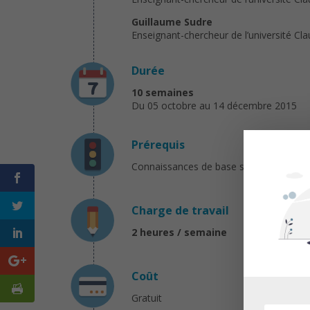
Guillau
me
Sudre
Enseignant-chercheur de l’université Cl
Durée
10 semaines
Du 05 octobre au 14 décembre 2015
Prérequis
Connaissances de base sur la réactivité
Charge de travail
2 heures / semaine
Coût
Gratuit