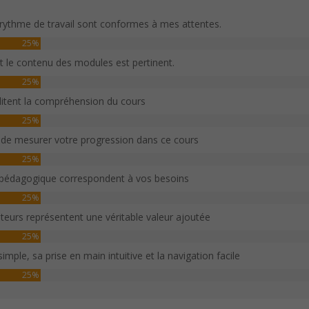
rythme de travail sont conformes à mes attentes.
25%
et le contenu des modules est pertinent.
25%
ilitent la compréhension du cours
25%
 de mesurer votre progression dans ce cours
25%
 pédagogique correspondent à vos besoins
25%
sateurs représentent une véritable valeur ajoutée
25%
imple, sa prise en main intuitive et la navigation facile
25%