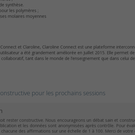
de synthèse.
our les polymères ;
asses molaires moyennes
l Connect et Claroline, Claroline Connect est une plateforme interco
utilisateur a été grandement améliorée en Juillet 2015. Elle permet d
 collaboratif, tant dans le monde de l’enseignement que dans celui de l’
onstructive pour les prochains sessions
n
oit rester constructive. Nous encourageons un débat sain et construc
ication et les données sont anonymisées après contrôle. Pour évaluer c
c chacune des affirmations sur une échelle de 1 à 100. Merci de votr