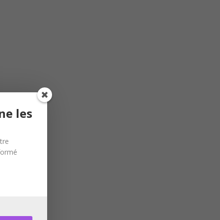
ne les
tre
nformé