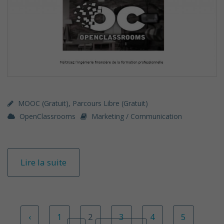
MOOC (gratuit)
,
Parcours Libre (gratuit)
OpenClassrooms
Marketing / Communication
Lire la suite
‹
1
2
3
4
5