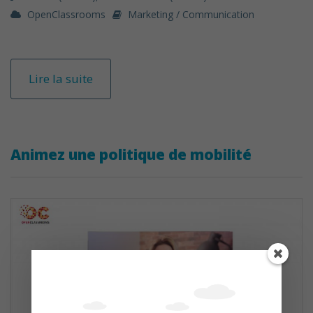
OpenClassrooms
Marketing / Communication
Lire la suite
Animez une politique de mobilité