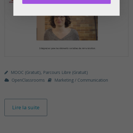
MOOC (gratuit)
,
Parcours Libre (gratuit)
OpenClassrooms
Marketing / Communication
Lire la suite