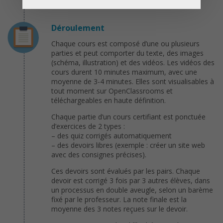
certification.
Déroulement
Chaque cours est composé d’une ou plusieurs
parties et peut comporter du texte, des images
(schéma, illustration) et des vidéos. Les vidéos des
cours durent 10 minutes maximum, avec une
moyenne de 3-4 minutes. Elles sont visualisables à
tout moment sur OpenClassrooms et
téléchargeables en haute définition.
Chaque partie d’un cours certifiant est ponctuée
d’exercices de 2 types :
– des quiz corrigés automatiquement
– des devoirs libres (exemple : créer un site web
avec des consignes précises).
Ces devoirs sont évalués par les pairs. Chaque
devoir est corrigé 3 fois par 3 autres élèves, dans
un processus en double aveugle, selon un barème
fixé par le professeur. La note finale est la
moyenne des 3 notes reçues sur le devoir.