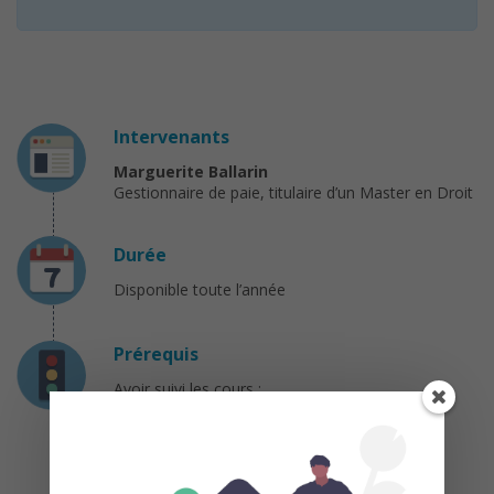
Intervenants
Marguerite Ballarin
Gestionnaire de paie, titulaire d’un Master en Droit
Durée
Disponible toute l’année
Prérequis
Avoir suivi les cours :
“Apprenez à lire un bulletin de paie”
« Gérez la relation de travail »
« Maîtrisez l’univers des cotisations
sociales »