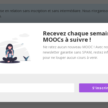
en relation sans inscription et sans intermédiaire. Nous n’organisons
s.
Recevez chaque semai
MOOCs à suivre !
Ne ratez aucun nouveau MOOC ! Avec no
newsletter garantie sans SPAM, restez i
nce en développement des ressources humaines en France et à l’inter
pour ne louper aucun cours à venir.
S'inscri
 humaines et, éventuellement, une expérience de management.