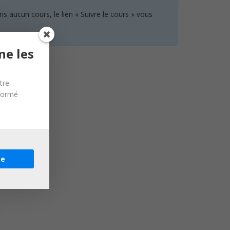
 aucun cours, le lien « Suivre le cours » vous
ne les
tre
nformé
re