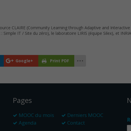
Source CLAIRE (Community Learning through Adaptive and Interactive
Simple IT / Site du zéro), le laboratoire LIRIS (équipe Silex), et IN
Google+
Print PDF
Pages
N
MOOC du mois
Derniers MOOC
R
Agenda
Contact