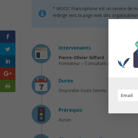
* MOOC Francophone est un service de mise 
redirige vers la page web des organisateur
Intervenants
Pierre-Olivier Giffard
Formateur – Consultant en Innovatio
Durée
Disponible toute l’année
Prérequis
Aucun