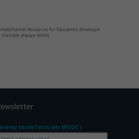
 multichannel Resources for Education) développé
RIA Grenoble (équipe WAM)
ewsletter
ecevez toute l'actu des MOOC !