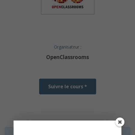
Organisateur :
OpenClassrooms
Suivre le cours *