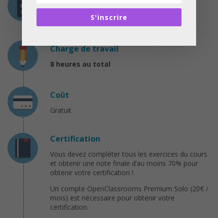
Avoir suivi le cours «
Elaborez une stratégie de
S'inscrire
sourcing
» est conseillé.
Charge de travail
8 heures au total
Coût
Gratuit
Certification
Vous devez compléter tous les exercices du cours
et obtenir une note finale d’au moins 70% pour
obtenir votre certification !
Un compte OpenClassrooms Premium Solo (20€ /
mois) est nécessaire pour obtenir votre
certification.