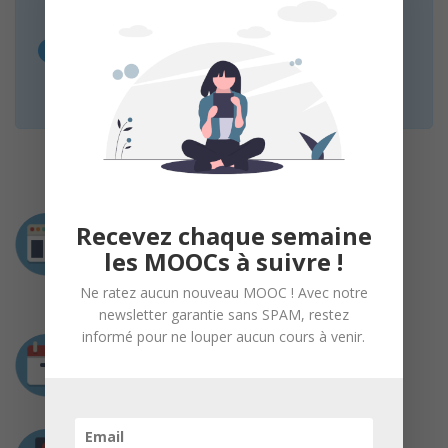
* MOOC Francophone est un service de mise en
relation sans inscription et sans intermédiaire.
Nous n’organisons aucun cours, le lien « Suivre le
cours » vous redirige vers la page web des
organisateurs.
Intervenants
Recevez chaque semaine
les MOOCs à suivre !
Joelle Salou
Consultante RH et coach – Diplômée d’Ecole
Ne ratez aucun nouveau MOOC ! Avec notre
Supérieure de Commerce
newsletter garantie sans SPAM, restez
informé pour ne louper aucun cours à venir.
Durée
Disponible toute l’année
Prérequis