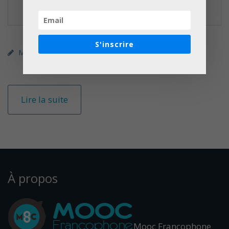
S'inscrire
MOOC (gratuit)
FUN
Droit / Sciences Politiques
Lire la suite
À propos
Mooc Francophone