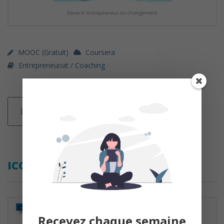
MOOC (gratuit)
Coursera
Entrepreneuriat / Coaching
Lire la suite
ICCF® – HEC Paris
Recevez chaque semaine