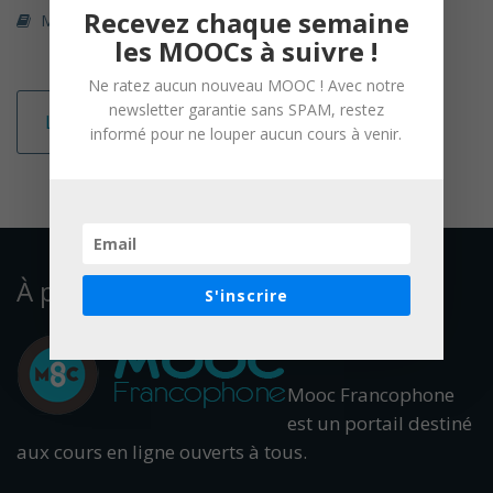
Recevez chaque semaine
Mathématiques / Statistiques
les MOOCs à suivre !
Ne ratez aucun nouveau MOOC ! Avec notre
newsletter garantie sans SPAM, restez
Lire la suite
informé pour ne louper aucun cours à venir.
À propos
S'inscrire
Mooc Francophone
est un portail destiné
aux cours en ligne ouverts à tous.