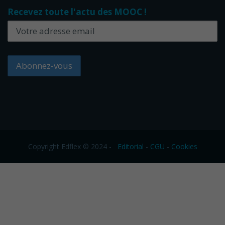
Recevez toute l'actu des MOOC !
Copyright Edflex © 2024 -
Editorial
-
CGU
-
Cookies