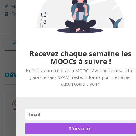
MOOC (gratuit)
OpenClassrooms
Conception Web & Multimédia
Lire la suite
Recevez chaque semaine les
MOOCs à suivre !
Ne ratez aucun nouveau MOOC ! Avec notre newsletter
Développer des sites web avec Java EE
garantie sans SPAM, restez informé pour ne louper
aucun cours à venir.
S'inscrire