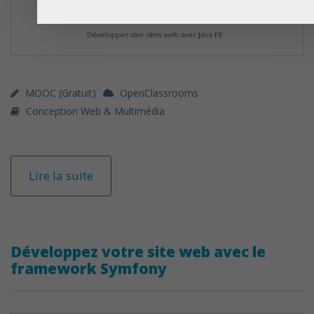
MOOC (gratuit)
OpenClassrooms
Conception Web & Multimédia
Lire la suite
Développez votre site web avec le
framework Symfony