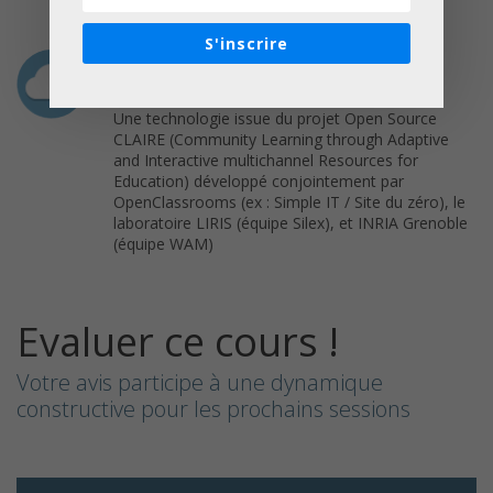
– Activité : Réalisez votre premier screencast
S'inscrire
Plateforme
OpenClassrooms
Une technologie issue du projet Open Source
CLAIRE (Community Learning through Adaptive
and Interactive multichannel Resources for
Education) développé conjointement par
OpenClassrooms (ex : Simple IT / Site du zéro), le
laboratoire LIRIS (équipe Silex), et INRIA Grenoble
(équipe WAM)
Evaluer ce cours !
Votre avis participe à une dynamique
constructive pour les prochains sessions