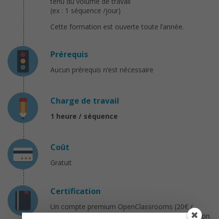
tenu du volume de travail
(ex : 1 séquence /jour)
Cette formation est ouverte toute l’année.
Prérequis
Aucun prérequis n’est nécessaire
Charge de travail
1 heure / séquence
Coût
Gratuit
Certification
Un compte premium OpenClassrooms (20€ /
mois) est nécessaire pour obtenir une certification.