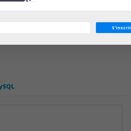
tion Web & Multimédia
S'inscri
MySQL