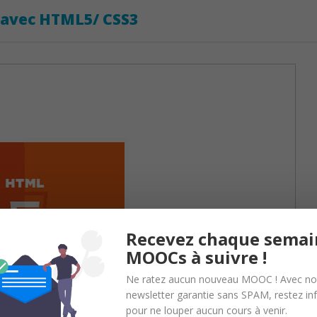
b avec HTML5/ CSS3
Recevez chaque semai
MOOCs à suivre !
Ne ratez aucun nouveau MOOC ! Avec no
newsletter garantie sans SPAM, restez i
pour ne louper aucun cours à venir.