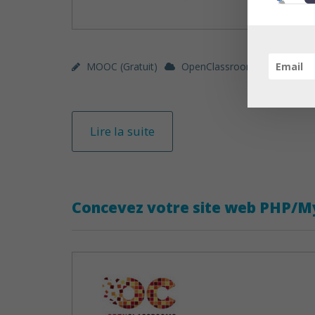
MOOC (gratuit)
OpenClassrooms
Concep
Lire la suite
Concevez votre site web PHP/