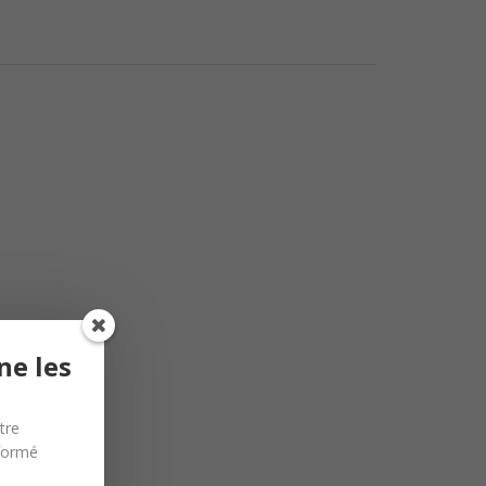
ne les
tre
nformé