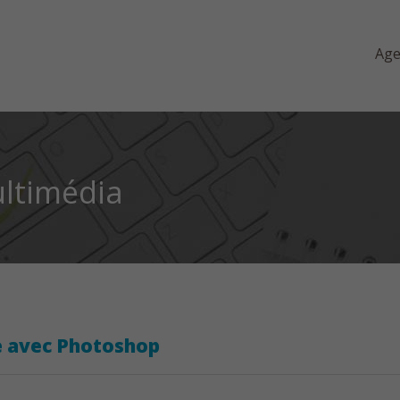
Ag
ltimédia
e avec Photoshop